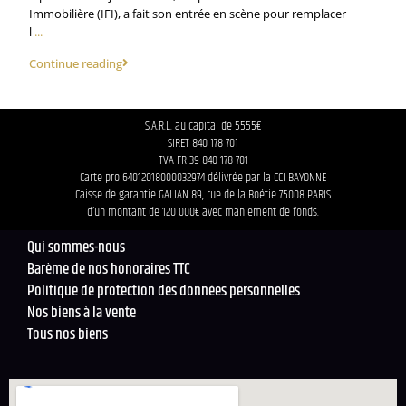
Immobilière (IFI), a fait son entrée en scène pour remplacer
l
...
Continue reading
S.A.R.L. au capital de 5555€
SIRET 840 178 701
TVA FR 39 840 178 701
Carte pro 64012018000032974 délivrée par la CCI BAYONNE
Caisse de garantie GALIAN 89, rue de la Boétie 75008 PARIS
d’un montant de 120 000€ avec maniement de fonds.
Qui sommes-nous
Barème de nos honoraires TTC
Politique de protection des données personnelles
Nos biens à la vente
Tous nos biens