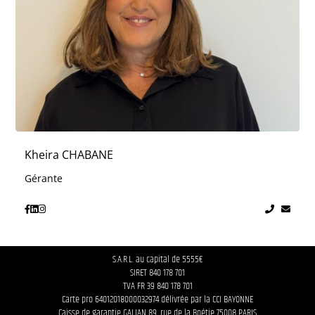
Kheira CHABANE
Gérante
S.A.R.L. au capital de 5555€
SIRET 840 178 701
TVA FR 39 840 178 701
Carte pro 64012018000032974 délivrée par la CCI BAYONNE
Caisse de garantie GALIAN 89, rue de la Boétie 75008 PARIS