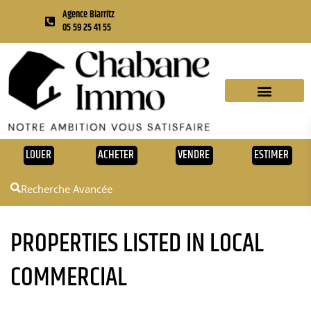
Agence Biarritz
05 59 25 41 55
A PROPOS DE NOUS
LOUER
ACHETER
VENDRE
ESTIMER
Recherche Avancée
PROPERTIES LISTED IN LOCAL
COMMERCIAL