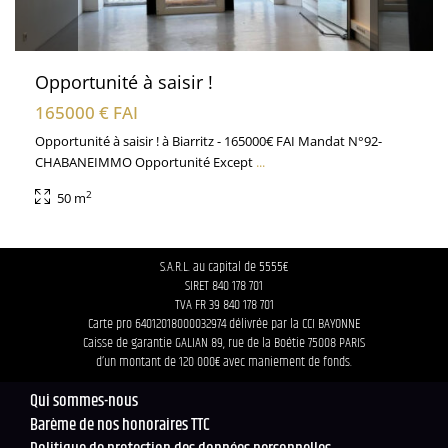
Opportunité à saisir !
165000 € FAI
Opportunité à saisir ! à Biarritz - 165000€ FAI Mandat N°92-
CHABANEIMMO Opportunité Except
...
2
50 m
S.A.R.L. au capital de 5555€
SIRET 840 178 701
TVA FR 39 840 178 701
Carte pro 64012018000032974 délivrée par la CCI BAYONNE
Caisse de garantie GALIAN 89, rue de la Boétie 75008 PARIS
d’un montant de 120 000€ avec maniement de fonds.
Qui sommes-nous
Barème de nos honoraires TTC