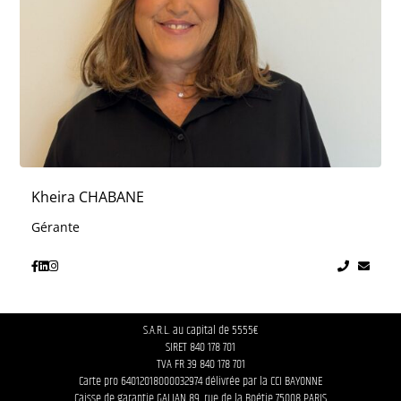
Kheira CHABANE
Gérante
S.A.R.L. au capital de 5555€
SIRET 840 178 701
TVA FR 39 840 178 701
Carte pro 64012018000032974 délivrée par la CCI BAYONNE
Caisse de garantie GALIAN 89, rue de la Boétie 75008 PARIS