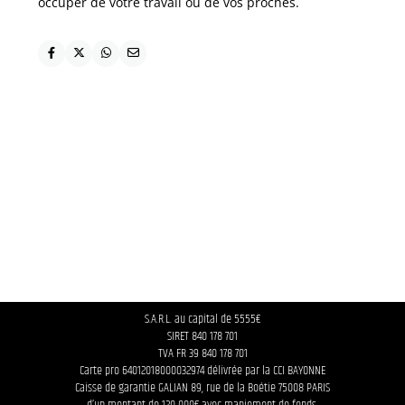
occuper de votre travail ou de vos proches.
S.A.R.L. au capital de 5555€
SIRET 840 178 701
TVA FR 39 840 178 701
Carte pro 64012018000032974 délivrée par la CCI BAYONNE
Caisse de garantie GALIAN 89, rue de la Boétie 75008 PARIS
d’un montant de 120 000€ avec maniement de fonds.