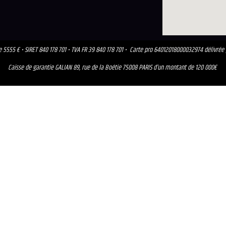
 de 5555 € • SIRET 840 178 701 • TVA FR 39 840 178 701
•
Carte pro 64012018000032974 délivrée
Caisse de garantie GALIAN 89, rue de la Boétie 75008 PARIS d’un montant de 120 000€